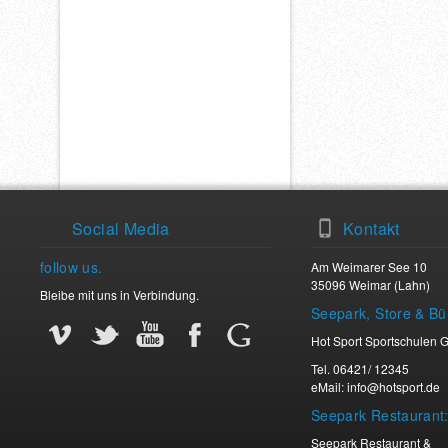
Social Media
Kontakt
follow us.
Am Weimarer See 10
35096 Weimar (Lahn)
Bleibe mit uns in Verbindung.
Seepark, Store & Bü
Vimeo
Twitter
Youtube
Facebook
Facebook
Hot Sport Sportschulen
Tel. 06421/ 12345
eMail: info@hotsport.de
Seepark Restaurant
Seepark Restaurant &